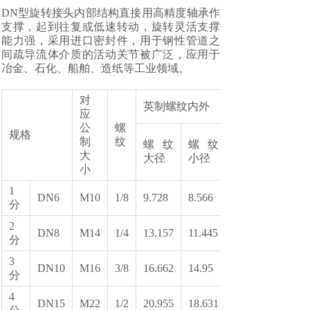
DN型旋转接头内部结构直接用高精度轴承作
支撑，起到往复或低速转动，旋转灵活支撑
能力强，采用进口密封件，用于钢性管道之
间疏导流体介质的活动关节被广泛，应用于
冶金、石化、船舶、造纸等工业领域。
对
英制螺纹内外
应
公
螺
规格
制
纹
螺纹
螺纹
大
大径
小径
小
1
DN6
M10
1/8
9.728
8.566
分
2
DN8
M14
1/4
13.157
11.445
分
3
DN10
M16
3/8
16.662
14.95
分
4
DN15
M22
1/2
20.955
18.631