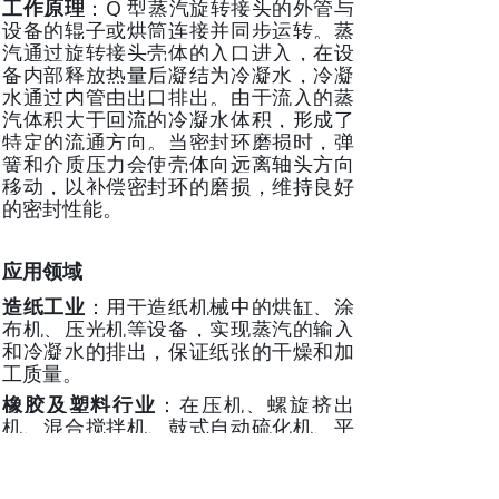
工作原理
：Q 型蒸汽旋转接头的外管与
设备的辊子或烘筒连接并同步运转。蒸
汽通过旋转接头壳体的入口进入，在设
备内部释放热量后凝结为冷凝水，冷凝
水通过内管由出口排出。由于流入的蒸
汽体积大于回流的冷凝水体积，形成了
特定的流通方向。当密封环磨损时，弹
簧和介质压力会使壳体向远离轴头方向
移动，以补偿密封环的磨损，维持良好
的密封性能。
应用领域
造纸工业
：用于造纸机械中的烘缸、涂
布机、压光机等设备，实现蒸汽的输入
和冷凝水的排出，保证纸张的干燥和加
工质量。
橡胶及塑料行业
：在压机、螺旋挤出
机、混合搅拌机、鼓式自动硫化机、平
板硫化机、密炼机、发泡机等设备中应
用，为设备提供蒸汽加热或冷却介质。