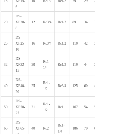
15
XF15-
10
Rc1/2
Rc1/2
79
29
25
6
DS-
20
XF20-
12
Rc3/4
Rc1/2
89
34
30
8
DS-
25
XF25-
16
Rc3/4
Rc1/2
110
42
33
10
DS-
Rc1-
32
XF32-
20
Rc1/2
119
44
38
1/4
15
DS-
Rc1-
40
XF40-
25
Rc3/4
125
60
43
1/2
20
DS-
Rc1-
50
XF50-
31
Rc1
167
54
51
1/2
25
DS-
Rc1-
65
XF65-
40
Rc2
186
70
62
1/4