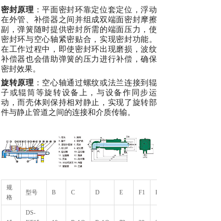
密封原理
：平面密封环靠定位套定位，浮动
在外管、补偿器之间并组成双端面密封摩擦
副，弹簧随时提供密封所需的端面压力，使
密封环与空心轴紧密贴合，实现密封功能。
在工作过程中，即使密封环出现磨损，波纹
补偿器也会借助弹簧的压力进行补偿，确保
密封效果。
旋转原理
：空心轴通过螺纹或法兰连接到辊
子或辊筒等旋转设备上，与设备作同步运
动，而壳体则保持相对静止，实现了旋转部
件与静止管道之间的连接和介质传输。
规
型号
B
C
D
E
F1
F2
格
DS-