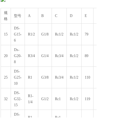
规
型号
A
B
C
D
E
F1
格
DS-
15
G15-
R1/2
G1/8
Rc1/2
Rc1/2
79
29
6
Ds-
20
G20-
R3/4
G1/4
Rc3/4
Rc1/2
89
34
8
DS-
25
G25-
R1
G3/8
Rc3/4
Rc1/2
110
42
10
DS-
R1-
32
G32-
G1/2
Rc1
Rc1/2
119
44
1/4
15
DS-
R1-
Rc1-
40
G40-
G3/4
Rc3/4
125
60
1/2
1/4
20