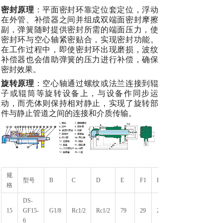
密封原理
：平面密封环靠定位套定位，浮动
在外管、补偿器之间并组成双端面密封摩擦
副，弹簧随时提供密封所需的端面压力，使
密封环与空心轴紧密贴合，实现密封功能。
在工作过程中，即使密封环出现磨损，波纹
补偿器也会借助弹簧的压力进行补偿，确保
密封效果。
旋转原理
：空心轴通过螺纹或法兰连接到辊
子或辊筒等旋转设备上，与设备作同步运
动，而壳体则保持相对静止，实现了旋转部
件与静止管道之间的连接和介质传输。
规
型号
B
C
D
E
F1
F2
格
DS-
15
GF15-
G1/8
Rc1/2
Rc1/2
79
29
25
6